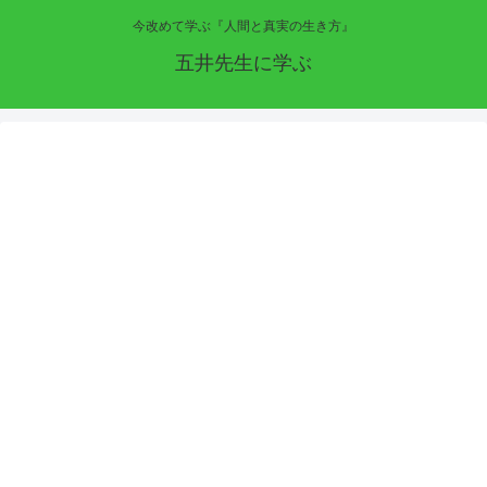
今改めて学ぶ『人間と真実の生き方』
五井先生に学ぶ