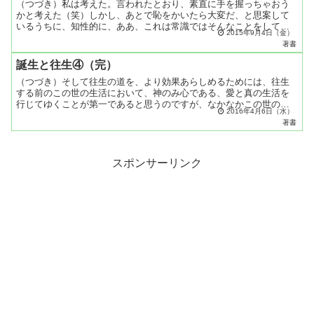
（つづき）私は考えた。言われたとおり、素直に手を握っちゃおう
かと考えた（笑）しかし、あとで恥をかいたら大変だ、と思案して
いるうちに、知性的に、ああ、これは常識ではそんなことをしては
2015年9月4日（金）
いけないんだ、絶対いけない、必死になって動く手を押さえつけ
著書
た...
誕生と往生④（完）
（つづき）そして往生の道を、より効果あらしめるためには、往生
する前のこの世の生活において、神のみ心である、愛と真の生活を
行じてゆくことが第一であると思うのですが、なかなかこの世の生
2016年4月6日（水）
活では、愛と真の生活が行じにくい、そこで私は、世界平和の祈
著書
り...
スポンサーリンク