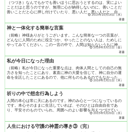
（つづき）なんでもかでも善いほうに思おうとするのは、実によい
ことだはと思うのですが、無理に心が納得しないのに、善いことだ
善いことだと心に押し付けていたり、悪い人だ、悪い人だと、自然
2015年10月14日（水）
に想いのほうでは思えてくるのに、善い人だ、善い人だ、と無理
著書
無...
神と一体化する簡単な言葉
（前略）神様ありがとうございます。こんな簡単な一つの言葉が、
どんなに人間のために役立つか、やったことのない人は、ためしに
やってみてください。この一言の中で、人間は知らないうちに神と
2016年3月11日（金）
の一体化を成し遂げてゆきます。（後略）五井昌久著『聖なる世
著書
界...
私が今日になった理由
（前略）私が今日になった重要な点は、肉体人間としての自己の無
力さを知ったことにあり、素直に神の大愛を信じて、神に自分の運
命を全託したことにあるので、他に何ものもあるのでもなかったの
2016年1月21日（木）
です。法然親鸞の通った道を、私も同じように通ったのでした。
著書
そ...
祈りの中で想念行為しよう
人間の本心は常に天にあるのです。神のみ心と一つになっているの
です。本心そのままに生活していれば、そのひとは自由自在であ
り、平安そのものでいられ、周囲へのよい影響を与えつづけていら
2015年5月20日（水）
れるのです。業想念波動を土台にして、しかもそうした業想念波動
著書
を...
人生における守護の神霊の導き③（完）