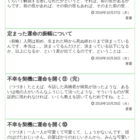
くらいで解脱する形になれたかというと、それは、前の世があるか
らです。前の世があれば、その前の世もあれば、そのまた前の世も
あれば、その前の世、その前の世……と、ズーッとあるわけなん
2016年10月27日（木）
で...
著書
定まった運命の振幅について
（前略）人間は初め、生まれた時から死ぬ終わりまで決まっている
んです、本当は…。決まってるんだけど、決まっている以下になる
か、以上になるか、という差が出てくるのです。ということは、丸
なら丸で決まっている。三角に生きる人は、三角に決まってい
2016年10月26日（水）
る。...
著書
不幸を契機に運命を開く⑪（完）
（つづき）たとえば、今話した高橋君が病気が治ったような、ある
いは他の人がいろんなふうにして治ったような、そういうものが実
証的に現われなければ、いくら教えを説いてもだめですね。ところ
が教えを説いているうちに、みんな幸福になってくる。生活が安
2016年10月25日（火）
定...
著書
不幸を契機に運命を開く⑩
（つづき）一人一人が可愛くて可愛くて、しょうがないんです。頭
のはげたおじいさん、白髪ばかりのおじいさんから、みんな可愛い