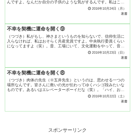
んですよ。なんだか自分の子供のような気がするんです。私はこの
世の齢（よわい）は、かぞえで４３歳、満で４１歳だけど、いつ
2016年10月24日（月）
の...
著書
不幸を契機に運命を開く⑨
（つづき）私がもし、神さまというものを知らないで、信仰生活に
入らなければ、私はおそらく共産党員ですよ。中央執行委員くらい
になってますよ（笑）。昔、工場にいて、文化運動をやって、音楽
を教えたり、文芸のことを教えたり、いろんな活動をやったんで
2016年10月23日（日）
す...
著書
不幸を契機に運命を開く⑧
（つづき）肉体の先生（※五井先生）というのは、思わせる一つの
場所なんです。皆さんに救いの光が伝わってゆくハシゴ段みたいな
ものです。あるいはエレベーターボーイだな（笑）。「ハイ、お次
の方」といって乗せてゆくんですよ。私が舵を取ってるんですか
2016年10月22日（土）
ら...
著書
スポンサーリンク