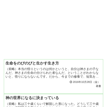
生命をのびのびと生かす生き方
（前略）本当の悟りというのは何かというと、自分は神さまの子な
んだ、神さまの生命の分けられた者なんだ、ということがわからな
いと、悟りにならないんです。だから、今までの修養で、短気を慎
んで、妬み心を慎んで、すべてを慎んでと、あまり慎んでばかり
2016年10月28日（金）
い...
著書
神の世界になるに決まっている
（前略）私は三十歳くらいで解脱した形になった。どうして三十歳