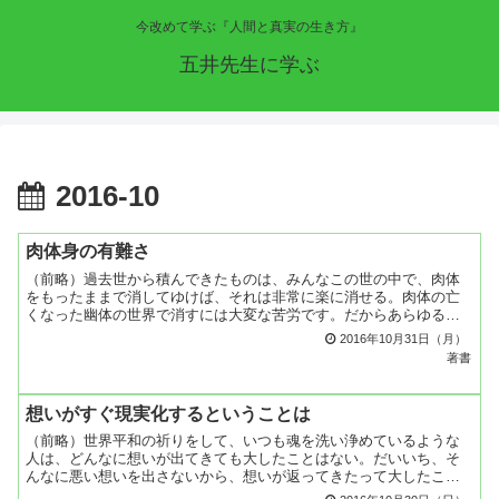
今改めて学ぶ『人間と真実の生き方』
五井先生に学ぶ
2016-10
肉体身の有難さ
（前略）過去世から積んできたものは、みんなこの世の中で、肉体
をもったままで消してゆけば、それは非常に楽に消せる。肉体の亡
くなった幽体の世界で消すには大変な苦労です。だからあらゆる苦
しみが来たって、「ああ、肉体で受ける苦しみは大したことない
2016年10月31日（月）
ん...
著書
想いがすぐ現実化するということは
（前略）世界平和の祈りをして、いつも魂を洗い浄めているような
人は、どんなに想いが出てきても大したことはない。だいいち、そ
んなに悪い想いを出さないから、想いが返ってきたって大したこと
はない。よくあることですが、魂が浄まってきますと、想ったこ