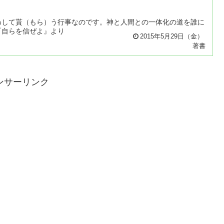
わして貰（もら）う行事なのです。神と人間との一体化の道を誰に
『自らを信ぜよ』より
2015年5月29日（金）
著書
ンサーリンク