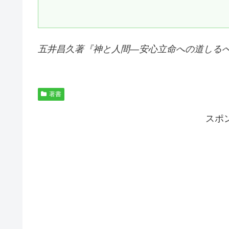
五井昌久著『
神と人間―安心立命への道しる
著書
スポ