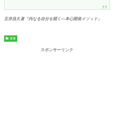
五井昌久著『
内なる自分を開く―本心開発メソッド
』
著書
スポンサーリンク