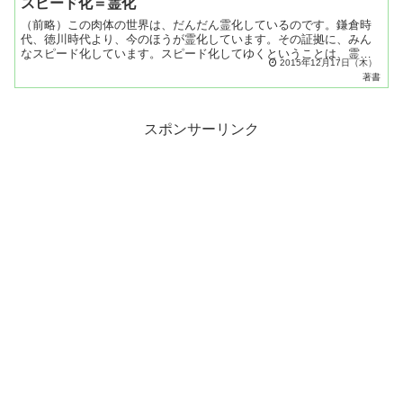
スピード化＝霊化
（前略）この肉体の世界は、だんだん霊化しているのです。鎌倉時
代、徳川時代より、今のほうが霊化しています。その証拠に、みん
なスピード化しています。スピード化してゆくということは、霊性
2015年12月17日（木）
に近くなってゆくことなのです。肉体がだんだん微妙になって、
著書
幽...
スポンサーリンク