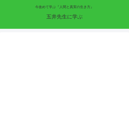
今改めて学ぶ『人間と真実の生き方』
五井先生に学ぶ