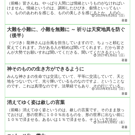
（前略）皆さんね、やっぱり人間には情緒というものがなければい
けません。情緒というのは、調和したひびき、叙情といってもい
い。もののあわれを感じる、ものの美しさを感じるとか、人の心を
2015年6月28日（日）
思いやるとか、そういう微妙な心をひっくるめて、情緒というんで
著書
す...
大難を小難に、小難を無難に ～ 祈りは天変地異を防ぐ
（後半）
（つづき）龍神さんは台風を担当していますので、ちょっと頼むと
変えてくれます。力がある人が頼めば聞いてくれます。だから皆さ
んが大勢でお願いすれば聞いてくださる。聞いてくださるというよ
2017年1月8日（日）
りも、地球が汚れているから、いろいろな悪いことがあるんであ
著書
っ...
神そのものの生き方ができるように
みんな神さまの生命では交流していて、平等に交流していて、天と
地をつないでいて、光り輝いているものなのですよ、ということな
のです。これは真理なのです。法華経でもあり、その行じている姿
2015年4月12日（日）
が神道なのですよ。神道では言霊といいまして、アイウエオ五十
著書
文...
消えてゆく姿は赦しの言葉
（前略）消えてゆく姿というのは、赦しの言葉です。そのまま放っ
ておけば、形の世界に１００％出るものを、形の世界に出ない前に
１０％で済ませる。あるいは１％で済ませる。そういう方法が、消
2016年1月8日（金）
えてゆく姿で世界平和の祈りなのです。消えてゆく姿だけではな
著書
い...