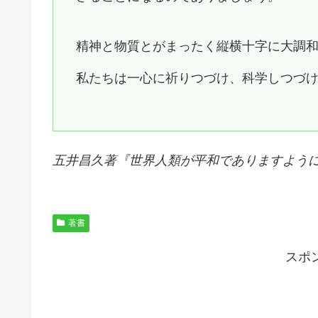
精神と物質とがまったく縦横十字に大調
私たちは一心に祈りつづけ、科学しつづ
五井昌久著『
世界人類が平和でありますよう
著書
スポ