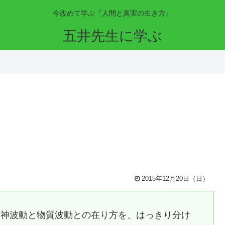
今改めて学ぶ『人間と真実の生き方』
五井先生に学ぶ
2015年12月20日（日）
精神波動と物質波動との在り方を、はっきり分け