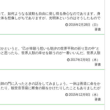
って、如何ようなる波動も自由に発し得る身心なのであります。身
た体を想像しがちでありますが、光明体というのはそうしたもので
2016年2月28日（日）
著書
かというと、”己が幸願う想いも朝夕の世界平和の祈り言の中”と
いと思ったら、世界人類の幸せを願うのが一番いいんだ。世界人類
2017年2月9日（木）
著書
老師の門に入ったときの話をしてみましょう。一休は善道に命をか
したり、観世音菩薩に断食の願をかけたりしたこともありましたが
2015年12月9日（水）
著書