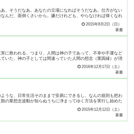
ああ、そうだなあ。あなたの立場になればそうだなあ。仕方がない
嫌なんだ、面倒くさいから。嫌だけれども、やらなければ偉くなれ
2015年8月2日（日）
著書
真実に救われる、つまり、人間は神の子であって、不幸や不運など
れていた、神の子としては間違っていた人間の想念（業因縁）が消
2016年12月17日（土）
著書
のような、日常生活そのままで安易にできるし、なんの規則も把わ
人類の業想念波動が知らぬうちに浄まってゆく方法を実行し始めた
2015年12月12日（土）
著書