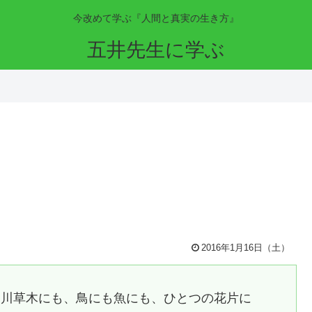
今改めて学ぶ『人間と真実の生き方』
五井先生に学ぶ
2016年1月16日（土）
山川草木にも、鳥にも魚にも、ひとつの花片に