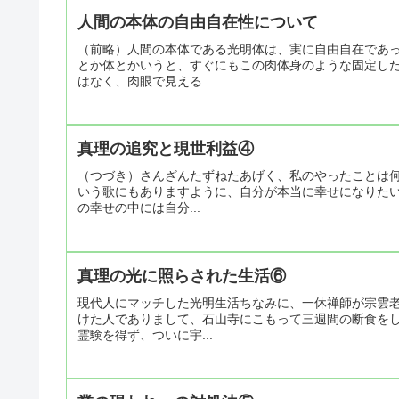
人間の本体の自由自在性について
（前略）人間の本体である光明体は、実に自由自在であ
とか体とかいうと、すぐにもこの肉体身のような固定し
はなく、肉眼で見える...
真理の追究と現世利益④
（つづき）さんざんたずねたあげく、私のやったことは何
いう歌にもありますように、自分が本当に幸せになりた
の幸せの中には自分...
真理の光に照らされた生活⑥
現代人にマッチした光明生活ちなみに、一休禅師が宗雲
けた人でありまして、石山寺にこもって三週間の断食を
霊験を得ず、ついに宇...