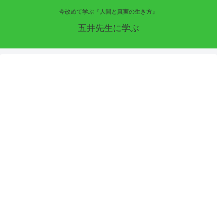
今改めて学ぶ『人間と真実の生き方』
五井先生に学ぶ