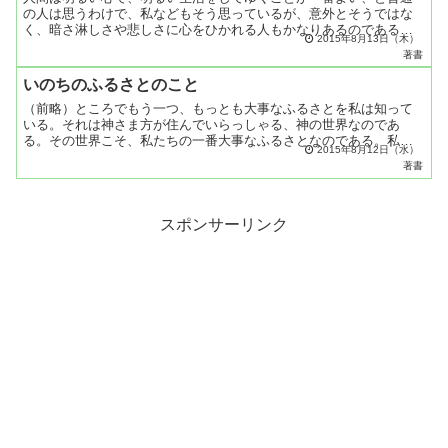
の人は思うわけで、私などもそう思っているが、意外とそうではな
く、暗さ淋しさや悲しさに心をひかれる人もかなりあるのである。
2015年8月13日（木）
いつも明るい顔をして、何の苦労もなさそうにニコニコしている
著書
と...
いのちのふるさとのこと
（前略）ところでもう一つ、もっとも大事なふるさとを私は知って
いる。それは神さま方が住んでいらっしゃる、神の世界なのであ
る。その世界こそ、私たちの一番大事なふるさとなのである。私は
2015年8月12日（水）
常にそのふるさとに還り、そしてまた、この地上世界に戻って働い
著書
て...
スポンサーリンク