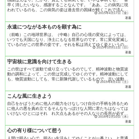
早く消したいなら、感謝することなんです。「ああ、この病気に現
われているのも、この病気の姿は過去世の因縁が軽くこれで済んで
2015年4月17日（金）
いくんだ、この病気の症状によって消えてゆくんだ、ありがとう
著書
ご...
永遠につながる本ものを顕す為に
（前略）この地球世界は、（中略）自己の心境の変化によっては、
いつでも天国になり、浄土にもなる世界なのです。常に変化変滅し
ているのがこの世界の姿です。それを私は消えてゆく姿というので
2015年10月11日（日）
す。自他の肉体も想念波動も、変化変滅しつつ消えてゆく姿なの
著書
で...
宇宙核に意識を向けて生きる
この世はすべて波動で成り立っているのでして、精神波動と物質波
動の調和によって、この世は完成してゆくのです。精神波動にして
も、物質波動にしても、常に新陳代謝しているもので、古い波動を
2015年8月1日（土）
把えつづけていては、新しい波動の巡ってくるのを邪魔してしま
著書
う...
こんな風に生きよう
自己をかばうために他人の能力をけなしつけ自分の手柄を誇るため
に他人の悪を責め立てるそんなちっぽけな人間に君たちはなっては
いけないひとにはそれゞれ欠点もあるがその人なりの長所が必ずあ
2016年2月10日（水）
るもの自分の失敗は消えてゆく姿他人の嫌な行為も消えてゆく姿
著書
欠...
心の有り様について想う
人間は明るい心で、明るい生活をしてゆくことが一番よい、と普通