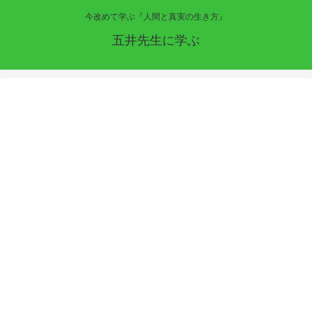
今改めて学ぶ『人間と真実の生き方』
五井先生に学ぶ