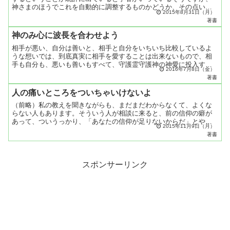
神さまのほうでこれを自動的に調整するものかどうか、その点いか
2015年8月31日（月）
がなものでしょうか。答人口問題というのは大変な問題なんです
著書
よ...
神のみ心に波長を合わせよう
相手が悪い、自分は善いと、相手と自分をいちいち比較しているよ
うな想いでは、到底真実に相手を愛することは出来ないもので、相
手も自分も、悪いも善いもすべて、守護霊守護神の神愛に投入する
2016年7月8日（金）
ことの練習が一番良い方法なのです。自分のほうが善いと思った
著書
と...
人の痛いところをついちゃいけないよ
（前略）私の教えを聞きながらも、まだまだわからなくて、よくな
らない人もあります。そういう人が相談に来ると、前の信仰の癖が
あって、ついうっかり、「あなたの信仰が足りないからだ」とやっ
2015年11月9日（月）
ちゃうんですよ。それは本当かも知れない。けれども、そういう
著書
風...
スポンサーリンク