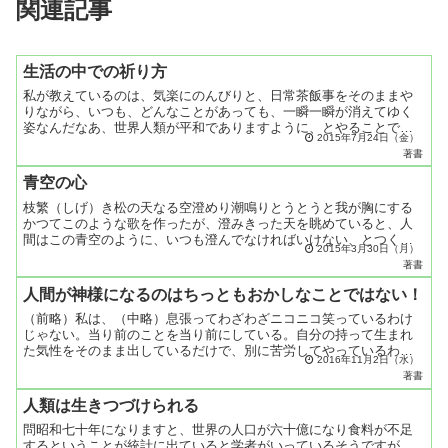
関連記事
生活の中での祈り方
私が教えているのは、気楽にのんびりと、日常茶飯事をそのままや
りながら、いつも、どんなことがあっても、一瞬一瞬が消えてゆく
姿なんだなあ、世界人類が平和でありますように、とやることで
2015年7月24日（金）
す。形に把われたら形がまただめになります。一応、形があって統
著書
一...
青空の心
枝繁（しげ）き松の天なる空澄めり潮鳴りとうとうと我が胸にする
かつてこのような歌を作ったが、澄みきった天を眺めていると、人
間はこの青空のように、いつも澄んでなければいけない、とつくづ
2015年3月30日（月）
く思うのである。このように澄みきった清らかな大らかな、人間
著書
の...
人間が神様になるのはちっともおかしなことではない！
（前略）私は、（中略）息張ってわざわざニコニコ笑っているわけ
じゃない。当り前のことを当り前にしている。自分の持って生まれ
た気性をそのまま出しているだけで、別に苦労してやっているわけ
2016年11月2日（水）
じゃない。苦労してやってたら、一年もしたらくたびれちゃいま
著書
す...
人類は生きつづけられる
問昭和七十年になりますと、世界の人口が六十億になり食料が不足
するということが統計に出ていると学者がいっているそうですが、