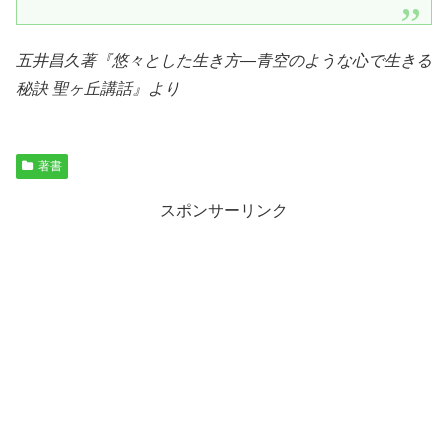
五井昌久著『
悠々とした生き方―青空のような心で生きる
秘訣 聖ヶ丘講話
』より
著書
スポンサーリンク