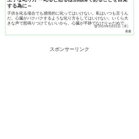
する為に～
子供を叱る場合でも感情的に叱ってはいけない。私はいつも言うん
だ。心臓がバクバクするような叱り方をしてはいけない。いくら大
きな声で怒鳴りつけてもいいから、心臓が平静でなけりゃだめです
2015年5月21日（木）
よ。子供を叱るんでも、夫を叱るんでも、妻を叱るんでも
著書
（笑）、...
スポンサーリンク