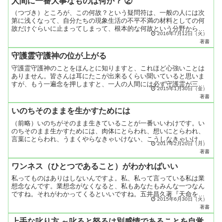
人間に一番大事なものは何か？ ②
（つづき）ところが、この何故？という疑問符は、一般の人には次
第に浅くなって、自分たちの現象生活の不平不満の材料としての何
故だけぐらいに止まってしまって、根本的な何故という分野から遠
2016年7月12日（火）
くに想いは行ってしまっているのです。一番大事なものを忘れて
著書
し...
守護霊守護神の位が上がる
守護霊守護神のことをほんとに知りますと、これほど心強いことは
ありません。皆さんは耳にたこが出来るくらい聞いていると思いま
すが、もう一遍念を押しますと、一人の人間には必ず守護霊が三体
2015年1月30日（金）
（主守護霊と副守護霊二体）守ってるのです。これは間違いもな
著書
い...
いのちそのままを生かすためには
（前略）いのちがそのまま生きていることが一番いいわけです。い
のちそのまま生かすためには、肉体にとらわれ、想いにとらわれ、
言葉にとらわれ、うまくやらなきゃいけない、こうしなきゃいけな
2017年2月20日（月）
いという想いを、思慮分別をいっぺん無くすことです。そうしな
著書
い...
ワンネス（ひとつであること）がわかればいい
私ってものはありはしないんですよ。私、私って言っている私は業
想念なんです。業想念がなくなると、私もあなたもみんな一つなん
ですね。それがわかってくるといいですね。五井昌久著『天命を信
2015年6月30日（火）
じて人事を尽くせ (聖ケ丘講話)』より
著書
上手な叱り方 ～叱ると怒るは別感情であることを自覚