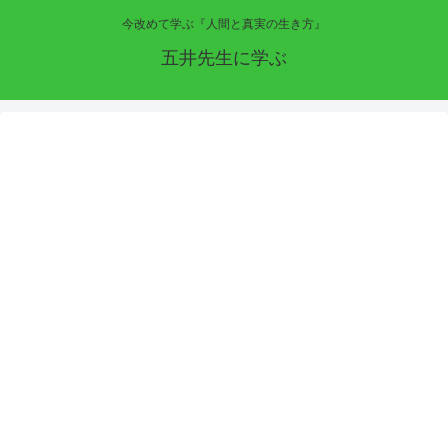
今改めて学ぶ『人間と真実の生き方』
五井先生に学ぶ