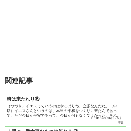
関連記事
時は来たれり⑥
（つづき）イエスっていうのはやっぱりね、立派なんだね。（中
略）イエスさんというのは、本当の平和をつくりに来たんであっ
て、ただ今日が平安であって、今日が何もなくてよかった、それで
2016年9月6日（火）
いいなんていうことを思って来たんじゃないんですね。何事があっ
著書
ても...