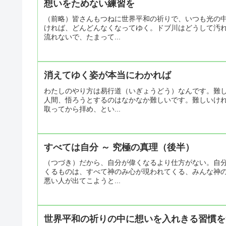
想いをためない練習を
（前略）皆さんもつねに世界平和の祈りで、いつも光の
ければ、どんどんなくなってゆく。ドブ川はどうして汚
流れないで、たまって...
消えてゆく姿が本当にわかれば
わたしのやり方は易行道（いぎょうどう）なんです。難
人間、悟ろうとするのはなかなか難しいです。難しいけ
取ってから拝め、とい...
すべては自分 ～ 究極の真理（後半）
（つづき）だから、自分が偉くなるより仕方がない。自
くるものは、すべて神のみ心が現われてくる、みんな神
悪い人が出てこようと...
世界平和の祈りの中に想いを入れきる習慣を