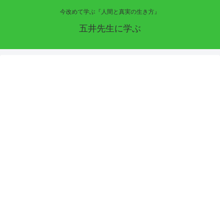
今改めて学ぶ『人間と真実の生き方』
五井先生に学ぶ