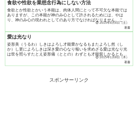
食欲や性欲を業想念行為にしない方法
食欲とか性欲とかいう本能は、肉体人間にとって不可欠な本能では
ありますが、この本能が神のみ心として許されるためには、やは
り、神のみ心の現われとしてのあり方でなければなりません。これ
2015年4月4日（土）
は根本的な人間観、人生観のいかんによって定まってしまいます。
著書
人...
愛は光なり
姿形美（うるわ）しきはよろし才能豊かなるもまたよろし然（し
か）し更によろしきは深き愛の心なり報いを求めざる愛は光なり光
は世を照らすたとえ姿形備（ととの）わずとも才能貧しかるとも愛
2015年1月8日（木）
の心深き人はまこと神の子なり偽善は愛ならず自らの光を蔽う業
著書
（わ...
スポンサーリンク