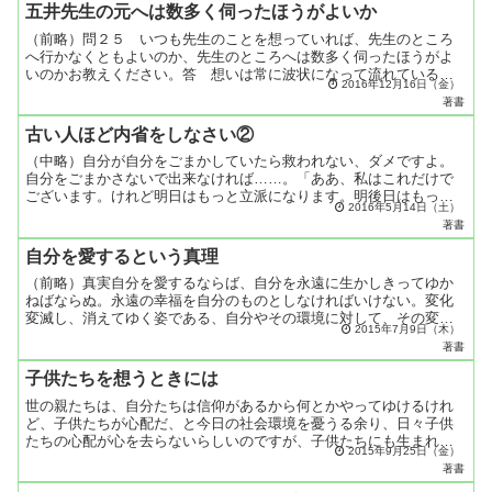
五井先生の元へは数多く伺ったほうがよいか
（前略）問２５ いつも先生のことを想っていれば、先生のところ
へ行かなくともよいのか、先生のところへは数多く伺ったほうがよ
いのかお教えください。答 想いは常に波状になって流れているの
2016年12月16日（金）
で、私を想えば、その想いは私のところへ必ず達します。信者の
著書
人...
古い人ほど内省をしなさい②
（中略）自分が自分をごまかしていたら救われない、ダメですよ。
自分をごまかさないで出来なければ……。「ああ、私はこれだけで
ございます。けれど明日はもっと立派になります。明後日はもっと
2016年5月14日（土）
立派になります」そういうふうに（※内側の守護霊守護神に対し
著書
て...
自分を愛するという真理
（前略）真実自分を愛するならば、自分を永遠に生かしきってゆか
ねばならぬ。永遠の幸福を自分のものとしなければいけない。変化
変滅し、消えてゆく姿である、自分やその環境に対して、その変化
2015年7月9日（木）
変滅の中での楽しみを自分のものにしようとする、そういう消え
著書
て...
子供たちを想うときには
世の親たちは、自分たちは信仰があるから何とかやってゆけるけれ
ど、子供たちが心配だ、と今日の社会環境を憂うる余り、日々子供
たちの心配が心を去らないらしいのですが、子供たちにも生まれる
2015年9月25日（金）
前から守護の神霊がついていらして、瞬時も欠かさず子供たちを
著書
守...