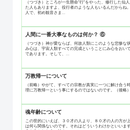
（つづき）ところが一生懸命”行”をやった、修行した仙
た人もありますよ、役行者のような人もいるんだからね
人で、初め観音さま...
人間に一番大事なものは何か？ ⑥
（つづき）神が愛ならば、何故人類にこのような悲惨な
み心は、宇宙人類すべての完成ということにみ心をおい
であります。そして、...
万教帰一について
（前略）やがて、すべての宗教が真実に一つに解け合う
理に万教帰一という事にするのではないのです。（後略
魂年齢について
この世的にいえば、３０才の人より、８０才の人の方が
は何ら関係ないのです。それはどういうわけかといいま