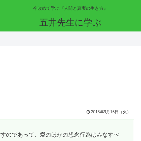
今改めて学ぶ『人間と真実の生き方』
五井先生に学ぶ
2015年9月15日（火）
癒すのであって、愛のほかの想念行為はみなすべ