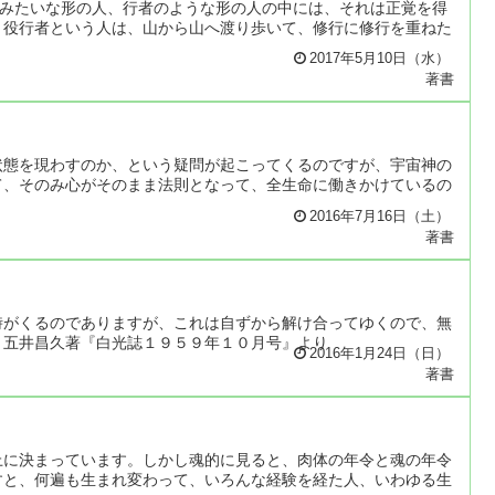
人みたいな形の人、行者のような形の人の中には、それは正覚を得
。役行者という人は、山から山へ渡り歩いて、修行に修行を重ねた
2017年5月10日（水）
著書
状態を現わすのか、という疑問が起こってくるのですが、宇宙神の
て、そのみ心がそのまま法則となって、全生命に働きかけているの
2016年7月16日（土）
著書
時がくるのでありますが、これは自ずから解け合ってゆくので、無
）五井昌久著『白光誌１９５９年１０月号』より
2016年1月24日（日）
著書
上に決まっています。しかし魂的に見ると、肉体の年令と魂の年令
すと、何遍も生まれ変わって、いろんな経験を経た人、いわゆる生