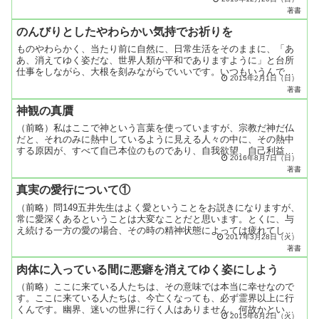
角度やその運動の方向によって、精神波動になったり、物質波動
著書
に...
のんびりとしたやわらかい気持でお祈りを
ものやわらかく、当たり前に自然に、日常生活をそのままに、「あ
あ、消えてゆく姿だな、世界人類が平和でありますように」と台所
仕事をしながら、大根を刻みながらでいいです。いつもいうんです
2015年2月1日（日）
けど、お手洗いにいる時はひまです。そこで世界平和の祈りをす
著書
る...
神観の真贋
（前略）私はここで神という言葉を使っていますが、宗教だ神だ仏
だと、それのみに熱中しているように見える人々の中に、その熱中
する原因が、すべて自己本位のものであり、自我欲望、自己利益の
2016年8月7日（日）
ためだけのものである人が、かなりあるのです。その人々は宗教
著書
と...
真実の愛行について①
（前略）問149五井先生はよく愛ということをお説きになりますが、
常に愛深くあるということは大変なことだと思います。とくに、与
え続ける一方の愛の場合、その時の精神状態によっては疲れてしま
2017年3月28日（火）
い、ヒステリックになってそれまでの愛行を台無しにするよう...
著書
肉体に入っている間に悪癖を消えてゆく姿にしよう
（前略）ここに来ている人たちは、その意味では本当に幸せなので
す。ここに来ている人たちは、今亡くなっても、必ず霊界以上に行
くんです。幽界、迷いの世界に行く人はありません。何故かという
2015年6月2日（火）