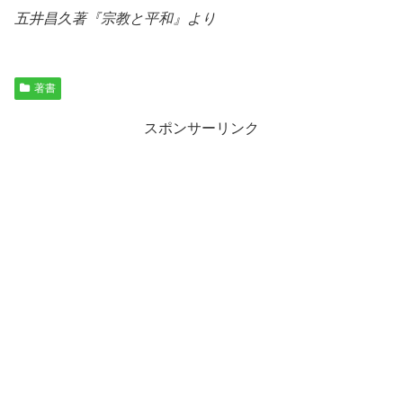
五井昌久著『
宗教と平和
』より
著書
スポンサーリンク