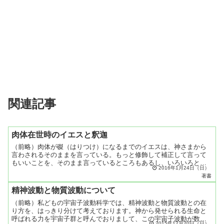
関連記事
肉体在世時のイエスと釈迦
（前略）肉体が磔（はりつけ）になるまでのイエスは、神さまから
言わされるそのままを言っている。もっと修飾して補正して言って
もいいことを、そのまま言っているところもあるし、いろいろと若
2016年1月24日（日）
い点があります。でも魂の序列というとおかしいけれど、霊位と
著書
い...
精神波動と物質波動について
（前略）私どもの宇宙子波動科学では、精神波動と物質波動との在
り方を、はっきり分けて考えております。神から発せられる生命と
呼ばれる力を宇宙子群と呼んでおりまして、この宇宙子波動が数や
2015年12月20日（日）