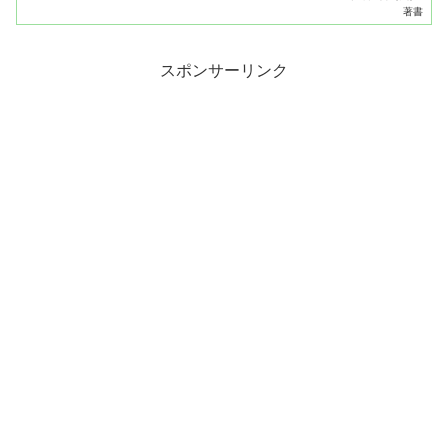
と、守護霊守護神がちゃんとそこへ連れて行きますから。亡くな
著書
る...
スポンサーリンク