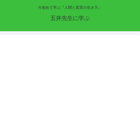
今改めて学ぶ『人間と真実の生き方』
五井先生に学ぶ