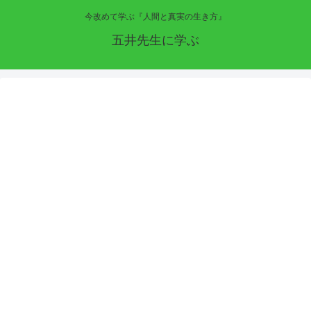
今改めて学ぶ『人間と真実の生き方』
五井先生に学ぶ