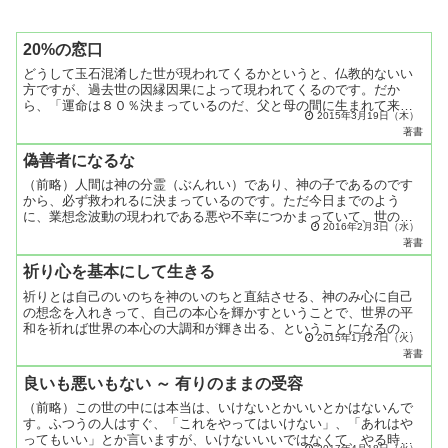
20%の窓口
どうして玉石混淆した世が現われてくるかというと、仏教的ないい
方ですが、過去世の因縁因果によって現われてくるのです。だか
ら、「運命は８０％決まっているのだ、父と母の間に生まれて来た
2015年3月19日（木）
時は、すでにその児の運命は８０％決まっている、あとの２０％の
著書
力...
偽善者になるな
（前略）人間は神の分霊（ぶんれい）であり、神の子であるのです
から、必ず救われるに決まっているのです。ただ今日までのよう
に、業想念波動の現われである悪や不幸につかまっていて、世の中
2016年2月3日（水）
は悪い、不幸な世界だ、というように思いつづけていたり、消えて
著書
ゆ...
祈り心を基本にして生きる
祈りとは自己のいのちを神のいのちと直結させる、神のみ心に自己
の想念を入れきって、自己の本心を輝かすということで、世界の平
和を祈れば世界の本心の大調和が輝き出る、ということになるので
2015年1月27日（火）
ある。そういう祈り心を基本にして、そこから諸々の事柄を行な
著書
っ...
良いも悪いもない ～ 有りのままの受容
（前略）この世の中には本当は、いけないとかいいとかはないんで
す。ふつうの人はすぐ、「これをやってはいけない」、「あれはや
ってもいい」とか言いますが、いけないいいではなくて、やる時に