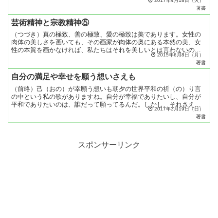
2017年4月18日（火）
はやってしまうんです。いけないとかいいとか言ったって、やっ
著書
て...
芸術精神と宗教精神⑤
（つづき）真の極致、善の極致、愛の極致は美であります。女性の
肉体の美しさを画いても、その画家が肉体の奥にある本然の美、女
性の本質を画かなければ、私たちはそれを美しいとは言わないので
2015年6月8日（月）
す。それは五感の美しさ、消えてゆくはかない美しさであり、天
著書
に...
自分の満足や幸せを願う想いさえも
（前略）己（おの）が幸願う想いも朝夕の世界平和の祈（の）り言
の中という私の歌がありますね。自分が幸福でありたいし、自分が
平和でありたいのは、誰だって願ってるんだ。しかし、それさえも
2017年3月19日（日）
世界平和の祈り言の中に入れてゆけば、世界の平和と同時に、自
著書
分...
スポンサーリンク