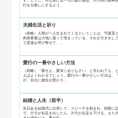
す。とくに、与え続ける一方の愛の場合、その時の精神
行を台無しにするよう...
夫婦生活と祈り
（前略）人間が一人生まれてくるということは、守護霊
肉体要素は大地に還って埋まっている。それを引き出し
で霊魂を呼び寄せて、...
愛行の一番やさしい方法
（前略）「愛せよ、愛深くありなさい、と言われても、
えばよくわかるでしょう。愛行の一番やさしい方法は、
が、自分に都合が悪かろ...
結婚と人生（前半）
先日ある結婚式に出席して、スピーチを頼まれ、咄嗟に
で、片方が右足を出したら、片方が左足を下げる。また
きた場合には、妻が引...