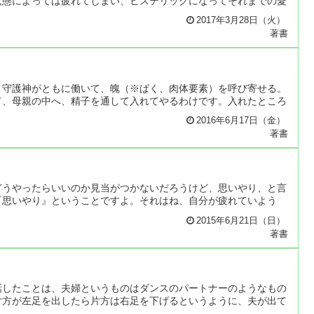
状態によっては疲れてしまい、ヒステリックになってそれまでの愛
2017年3月28日（火）
著書
と守護神がともに働いて、魄（※ぱく、肉体要素）を呼び寄せる。
て、母親の中へ、精子を通して入れてやるわけです。入れたところ
2016年6月17日（金）
著書
どうやったらいいのか見当がつかないだろうけど、思いやり、と言
『思いやり』ということですよ。それはね、自分が疲れていよう
2015年6月21日（日）
著書
話したことは、夫婦というものはダンスのパートナーのようなもの
片方が左足を出したら片方は右足を下げるというように、夫が出て