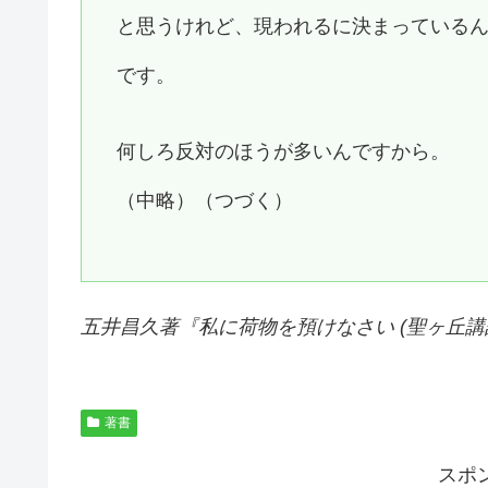
と思うけれど、現われるに決まっている
です。
何しろ反対のほうが多いんですから。
（中略）（つづく）
五井昌久著『
私に荷物を預けなさい (聖ヶ丘講
著書
スポ