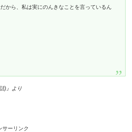
んだから、私は実にのんきなことを言っているん
話)
』より
ンサーリンク