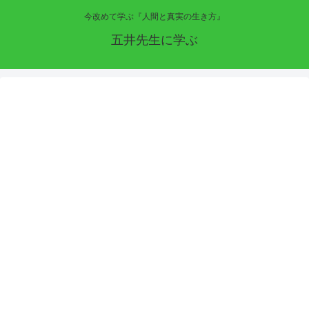
今改めて学ぶ『人間と真実の生き方』
五井先生に学ぶ