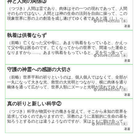
神と人間の関係③
（つづき）人間は霊であり、肉体はその一つの現れであって、人間
そのものではない。人間とは神の生命の法則を自由に操って、この
現象世界に形の上の創造を成し遂げてゆく者であると識（し）っ
2017年4月12日（水）
て、それを実行している人。この人は覚者であって、自由自在心で
著書
あ...
執着は供養ならず
（前略）亡くなった父や母に、あまり執着をもっていると、かえっ
て父や母は困るのです。亡くなってからの世界で、間違った運命と
なりますから……。あまり執着をもっていると、足を引っ張ってい
2016年1月13日（水）
るのと同じです。だから先祖供養をするというのも、気楽に、
著書
「天...
守護の神霊への感謝の大切さ
（前略）世界平和の祈りというのは、個人個人ではなくて、全部が
一丸になって大きな光、救世の大光明とつながり、横に肉体を通り
幽体を通って広がって、世界人類にズーッと光明が流れてゆくわけ
2016年8月15日（月）
なのです。信じようと信じまいとそんなことに関係なく、光が流
著書
れ...
真の祈りと新しい科学②
（つづき）科学が物質やその働きを捉えて、そこから未知の世界を
追求してゆくのでありますので、宗教のように直観的に生命の基を
知ろうとするのとは違うようなのですが、実はともに助け合って、
2016年12月13日（火）
この世の実体を知ろうとしているのが、人類の生き方なのです。
著書
と...