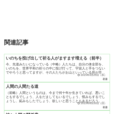
関連記事
いのちを投げ出して祈る人がますます増える（前半）
今、先達みたいになっている（中略）人たちは、自分の体全部を、
いのちを、世界平和の祈りの中に投げ打って、宇宙人と手をつない
でやろうと思ってますが、その人たちがお山といっている所が市川
2015年3月25日（水）
にありまして、（市川市中国分旧聖ヶ丘道場）そこに行って一生
著書
懸...
人間の人間たる道
（前略）人間というものは、今まで何十年か生きていれば、悪いこ
ともするでしょう、人をだましてもいるでしょう、恨みもするでし
ょうし、妬みもしたでしょう、欲しいと思うこともあるだろう。
2015年9月20日（日）
色々なことや想いがあるだろうけれど、いったん、これはいけな
著書
い、...