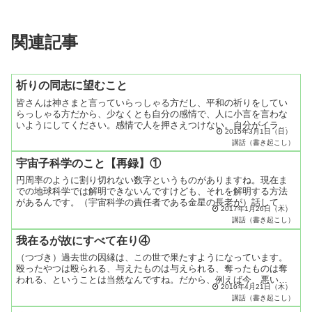
関連記事
祈りの同志に望むこと
皆さんは神さまと言っていらっしゃる方だし、平和の祈りをしてい
らっしゃる方だから、少なくとも自分の感情で、人に小言を言わな
いようにしてください。感情で人を押さえつけない。自分がイライ
2015年3月1日（日）
ラするから怒るなんていうのは、もう、イライラすることが業な
講話（書き起こし）
ん...
宇宙子科学のこと【再録】①
円周率のように割り切れない数字というものがありますね。現在ま
での地球科学では解明できないんですけども、それを解明する方法
があるんです。（宇宙科学の責任者である金星の長老が）話しても
2017年1月26日（木）
いいって言うから話しますけれど、それは角度です。数と角度に
講話（書き起こし）
よ...
我在るが故にすべて在り④
（つづき）過去世の因縁は、この世で果たすようになっています。
殴ったやつは殴られる、与えたものは与えられる、奪ったものは奪
われる、ということは当然なんですね。だから、例えば今、悪い境
2016年4月21日（木）
遇に置かれて、自分がどんないいことをしても、人に与えても何
講話（書き起こし）
し...