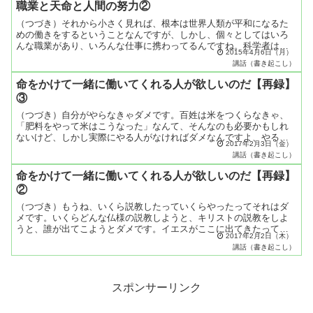
職業と天命と人間の努力②
（つづき）それから小さく見れば、根本は世界人類が平和になるた
めの働きをするということなんですが、しかし、個々としてはいろ
んな職業があり、いろんな仕事に携わってるんですね。科学者は科
2015年4月6日（月）
学者の天命を完うする。実業家は実業の天命を完うする。主婦は
講話（書き起こし）
主...
命をかけて一緒に働いてくれる人が欲しいのだ【再録】
③
（つづき）自分がやらなきゃダメです。百姓は米をつくらなきゃ、
「肥料をやって米はこうなった」なんて、そんなのも必要かもしれ
ないけど、しかし実際にやる人がなければダメなんですよ、やる人
2017年2月3日（金）
がなければ。だから世界平和の祈りでも（それと同じように）や
講話（書き起こし）
る...
命をかけて一緒に働いてくれる人が欲しいのだ【再録】
②
（つづき）もうね、いくら説教したっていくらやったってそれはダ
メです。いくらどんな仏様の説教しようと、キリストの説教をしよ
うと、誰が出てこようとダメです。イエスがここに出てきたって、
2017年2月2日（木）
お釈迦様がここにそのまま出てきたって、どんないかなる聖者が
講話（書き起こし）
こ...
スポンサーリンク