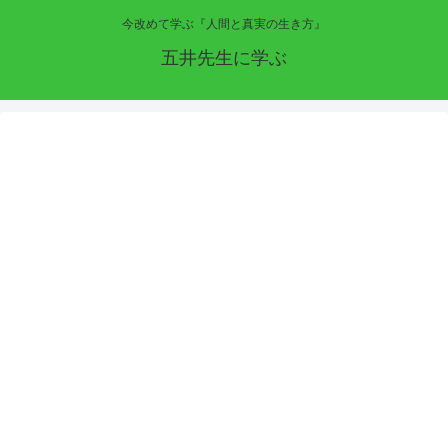
今改めて学ぶ『人間と真実の生き方』
五井先生に学ぶ