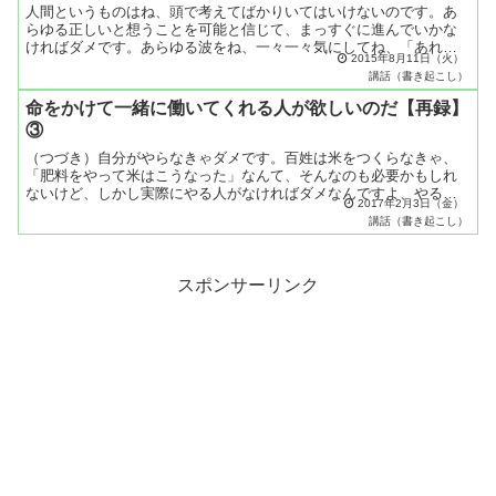
人間というものはね、頭で考えてばかりいてはいけないのです。あ
らゆる正しいと想うことを可能と信じて、まっすぐに進んでいかな
ければダメです。あらゆる波をね、一々一々気にしてね、「あれは
2015年8月11日（火）
こうだからだめじゃないだろうか」、「それはこうだからダメじ
講話（書き起こし）
ゃ...
命をかけて一緒に働いてくれる人が欲しいのだ【再録】
③
（つづき）自分がやらなきゃダメです。百姓は米をつくらなきゃ、
「肥料をやって米はこうなった」なんて、そんなのも必要かもしれ
ないけど、しかし実際にやる人がなければダメなんですよ、やる人
2017年2月3日（金）
がなければ。だから世界平和の祈りでも（それと同じように）や
講話（書き起こし）
る...
スポンサーリンク