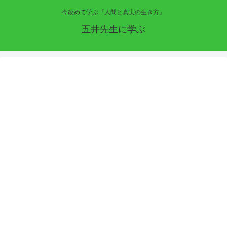
今改めて学ぶ『人間と真実の生き方』
五井先生に学ぶ