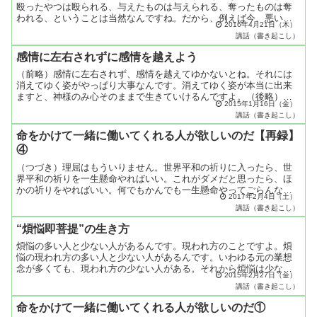
殴ったやつは殴られる、与えたものは与えられる、奪ったものは奪
われる、ということは当然なんですね。だから、例えば今、悪い境
2016年4月21日（木）
遇に置かれて、自分がどんないいことをしても、人に与えても何
講話（書き起こし）
し...
感情に左右されずに感情を越えよう
（前略）感情に左右されず、感情を越えてゆかないとね。それには
消えてゆく姿がやっぱり大事なんです。消えてゆく姿が本当に出来
ますと、神様のみ心そのままで生きていけるんですよ。（後略）あ
2015年1月16日（金）
る日の五井先生のお話しより
講話（書き起こし）
命をかけて一緒に働いてくれる人が欲しいのだ【再録】
④
（つづき）理屈はもういりません。世界平和の祈りに入ったら、世
界平和の祈りを一生懸命やればいい。これがダメだと思ったら、ほ
かの祈りをやればいい。何でもかんでも一生懸命やってごらんなさ
2017年2月4日（土）
い、ねっ。自分がそうだと思うことを一生懸命やりなさい。こん
講話（書き起こし）
な...
“煩悩即菩提”の生き方
煩悩の多い人と少ない人があるんです。現われ方のことですよ。煩
悩の現われ方の多い人と少ない人があるんです。いわゆる元の業想
念が多くても、現われ方の少ない人がある。それから煩悩は少ない
2015年2月27日（金）
のに、現われ方が激しいように思う人もある。それはどういうこ
講話（書き起こし）
と...
命をかけて一緒に働いてくれる人が欲しいのだ①