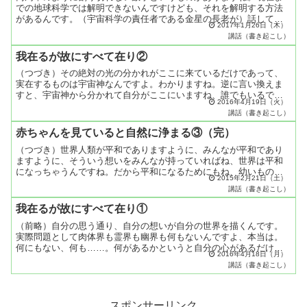
での地球科学では解明できないんですけども、それを解明する方法
があるんです。（宇宙科学の責任者である金星の長老が）話しても
2017年1月26日（木）
いいって言うから話しますけれど、それは角度です。数と角度に
講話（書き起こし）
よ...
我在るが故にすべて在り②
（つづき）その絶対の光の分かれがここに来ているだけであって、
実在するものは宇宙神なんですよ。わかりますね。逆に言い換えま
すと、宇宙神から分かれて自分がここにいますね、誰でもいるでし
2016年4月19日（火）
ょ。そうすると、自分の他に人がいるわけじゃないんですよ。人
講話（書き起こし）
が...
赤ちゃんを見ていると自然に浄まる③（完）
（つづき）世界人類が平和でありますように、みんなが平和であり
ますように、そういう想いをみんなが持っていればね、世界は平和
になっちゃうんですね。だから平和になるためにもね、幼いもの、
2015年2月21日（土）
赤ちゃんを見たりね、動物を見たり、花を見たり、そういう無心
講話（書き起こし）
な...
我在るが故にすべて在り①
（前略）自分の思う通り、自分の想いが自分の世界を描くんです。
実際問題として肉体界も霊界も幽界も何もないんですよ、本当は。
何にもない、何も……。何があるかというと自分の心があるだけな
2016年4月18日（月）
んです。自分の心があるだけ。わかりますか？自分の心っていう
講話（書き起こし）
よ...
スポンサーリンク