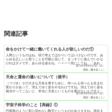
関連記事
命をかけて一緒に働いてくれる人が欲しいのだ①
人間というものはね、頭で考えてばかりいてはいけないのです。あ
らゆる正しいと想うことを可能と信じて、まっすぐに進んでいかな
ければダメです。あらゆる波をね、一々一々気にしてね、「あれは
2015年8月11日（火）
こうだからだめじゃないだろうか」、「それはこうだからダメじ
講話（書き起こし）
ゃ...
天命と運命の違いについて（後半）
（つづき）その大きな天命を果すために、何べんも何べんも生まれ
変わりがあって、消えてゆく姿をやるわけですね。消えてゆく姿を
相当やってこないと、本当に天命というものを果せないんですよ。
2015年5月10日（日）
だから、肉体の５０年８０年というものだけでね、天命を果すと
講話（書き起こし）
い...
宇宙子科学のこと【再録】①
円周率のように割り切れない数字というものがありますね。現在ま