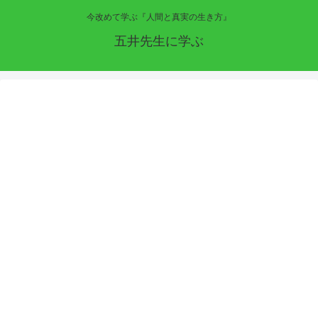
今改めて学ぶ『人間と真実の生き方』
五井先生に学ぶ