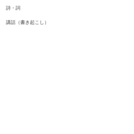
詩・詞
講話（書き起こし）