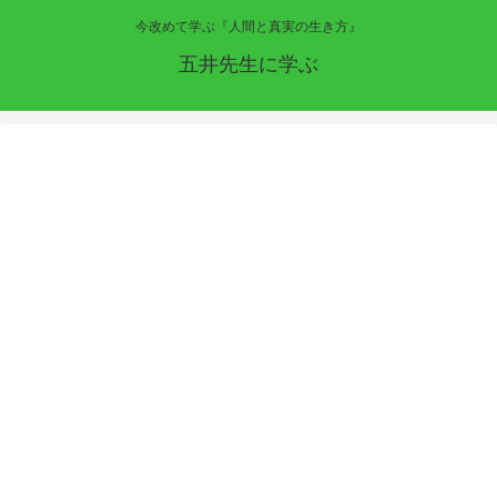
今改めて学ぶ『人間と真実の生き方』
五井先生に学ぶ