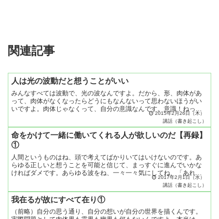
関連記事
人は光の波動だと想うことがいい
みんなすべては波動で、光の波なんですよ。だから、形、肉体があ
って、肉体がなくなったらどうにもなんないって思わないほうがい
いですよ。肉体じゃなくって、自分の意識なんです。意識！ねっ、
2015年2月26日（木）
意識、想い。自分の想念意識というものが、自分というものの感
講話（書き起こし）
じ...
命をかけて一緒に働いてくれる人が欲しいのだ【再録】
①
人間というものはね、頭で考えてばかりいてはいけないのです。あ
らゆる正しいと想うことを可能と信じて、まっすぐに進んでいかな
ければダメです。あらゆる波をね、一々一々気にしてね、「あれは
2017年2月1日（水）
こうだからだめじゃないだろうか」、「それはこうだからダメじ
講話（書き起こし）
ゃ...
我在るが故にすべて在り①
（前略）自分の思う通り、自分の想いが自分の世界を描くんです。