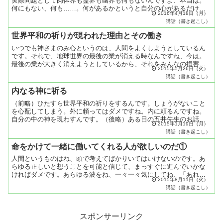
実際問題として肉体界も霊界も幽界も何もないんですよ、本当は。
何にもない、何も……。何があるかというと自分の心があるだけな
2016年4月18日（月）
んです。自分の心があるだけ。わかりますか？自分の心っていう
講話（書き起こし）
よ...
世界平和の祈りが現われた理由とその働き
いつでも神さまのみ心というのは、人間をよくしようとしているん
です。それで、地球世界の最後の業が消える時なんですね、今は。
最後の業が大きく消えようとしているから、それをみんなの損害に
2015年5月26日（火）
ならないでね、人類の損害にならないで、早く消してしまおうと
講話（書き起こし）
想...
内なる神に祈る
（前略）ひたすら世界平和の祈りをするんです。しょうがないこと
を心配してしまう。外に頼ってはダメですね。内に頼るんですね。
自分の中の神を現わすんです。（後略）ある日の五井先生のお話し
2015年1月19日（月）
より
講話（書き起こし）
命をかけて一緒に働いてくれる人が欲しいのだ①
人間というものはね、頭で考えてばかりいてはいけないのです。あ
らゆる正しいと想うことを可能と信じて、まっすぐに進んでいかな
ければダメです。あらゆる波をね、一々一々気にしてね、「あれは
2015年8月11日（火）
こうだからだめじゃないだろうか」、「それはこうだからダメじ
講話（書き起こし）
ゃ...
スポンサーリンク