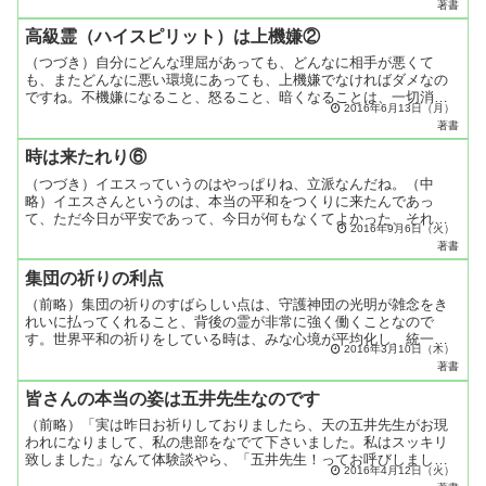
著書
て...
高級霊（ハイスピリット）は上機嫌②
（つづき）自分にどんな理屈があっても、どんなに相手が悪くて
も、またどんなに悪い環境にあっても、上機嫌でなければダメなの
ですね。不機嫌になること、怒ること、暗くなることは、一切消え
2016年6月13日（月）
てゆく姿なのです。いつも気分を明るくしている。誰が会っても、
著書
「...
時は来たれり⑥
（つづき）イエスっていうのはやっぱりね、立派なんだね。（中
略）イエスさんというのは、本当の平和をつくりに来たんであっ
て、ただ今日が平安であって、今日が何もなくてよかった、それで
2016年9月6日（火）
いいなんていうことを思って来たんじゃないんですね。何事があっ
著書
ても...
集団の祈りの利点
（前略）集団の祈りのすばらしい点は、守護神団の光明が雑念をき
れいに払ってくれること、背後の霊が非常に強く働くことなので
す。世界平和の祈りをしている時は、みな心境が平均化し、統一さ
2016年3月10日（木）
れていますから、守護霊守護神がお互いに協力し手を握って、祈っ
著書
て...
皆さんの本当の姿は五井先生なのです
（前略）「実は昨日お祈りしておりましたら、天の五井先生がお現
われになりまして、私の患部をなでて下さいました。私はスッキリ
致しました」なんて体験談やら、「五井先生！ってお呼びしました
2016年4月12日（火）
ら、五井先生がパッと現われて頂きまして、大丈夫だよっておっ