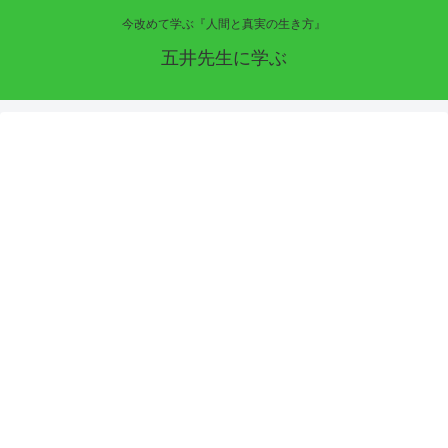
今改めて学ぶ『人間と真実の生き方』
五井先生に学ぶ