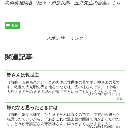
高橋英雄編著『
続々・如是我聞―五井先生の言葉
』より
著書
スポンサーリンク
関連記事
皆さんは救世主
（前略）五井昌久というこの肉体は救世主の器です。神さまの器で
す。救世の大光明の天と地をつなぐ柱、光の柱なんです。（中略）
大神さまのそのままの現れが救世主といってもいいくらいなんで
2017年5月21日（日）
す。それは肉体にも現れているんですよ。何故現れているかという
著書
と...
嫌だなと思ったときには
（前略）嫌なら嫌で、ひとまずそれは置くのです。ですから思った
ら思ったでいいから、「ああこれは過去世の因縁で何かあったのだ
な、どうか守護霊さん守護神さん、両方がよくなりますように、二
2016年1月29日（金）
人の天命が完うされますように」と、肉体人間にではなく、守っ