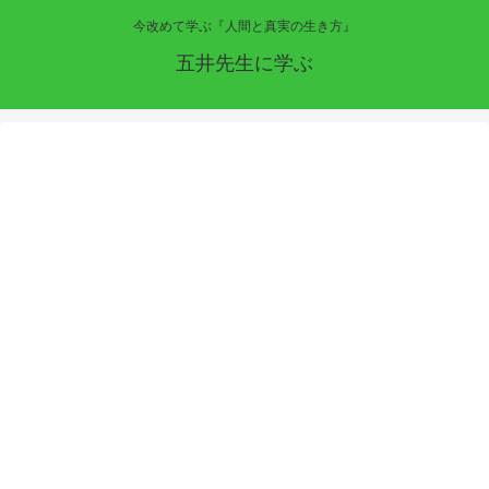
今改めて学ぶ『人間と真実の生き方』
五井先生に学ぶ