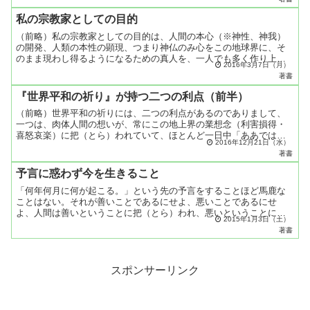
れ...
私の宗教家としての目的
（前略）私の宗教家としての目的は、人間の本心（※神性、神我）
の開発、人類の本性の顕現、つまり神仏のみ心をこの地球界に、そ
のまま現わし得るようになるための真人を、一人でも多く作り上げ
2016年3月7日（月）
ることにあるのです。（後略）五井昌久著『白光誌１９６０年４
著書
月...
『世界平和の祈り』が持つ二つの利点（前半）
（前略）世界平和の祈りには、二つの利点があるのでありまして、
一つは、肉体人間の想いが、常にこの地上界の業想念（利害損得・
喜怒哀楽）に把（とら）われていて、ほとんど一日中「ああではな
2016年12月21日（水）
い、こうではない」と、業想念世界の渦のなかをぐるぐる回りし
著書
て...
予言に惑わず今を生きること
「何年何月に何が起こる。」という先の予言をすることほど馬鹿な
ことはない。それが善いことであるにせよ、悪いことであるにせ
よ、人間は善いということに把（とら）われ、悪いということに把
2015年1月3日（土）
われてしまう。そのことはその時になって見ればわかるのです。そ
著書
う...
スポンサーリンク