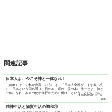
関連記事
日本人よ、今こそ神と一体なれ！
（前略）そこで私が声高にいうには、「日本人全部が、まず真っ先
に、日本という国名通り、日の本に還れ、霊の本に帰一せよ、神と
一体になれ、本来の使命遂行のために働け」ということなのであり
2015年5月1日（金）
ます。（中略）神はすべてのすべての能力です。米国もソ連（現
著書
ロ...
精神生活と物質生活の調和④