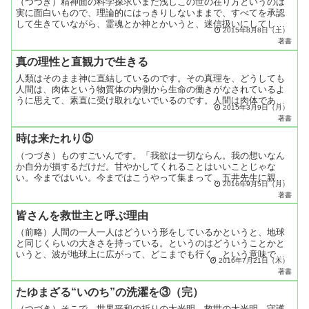
（つづき）精神面の科学探求いまだ浅しこの世の在り方というのは
実に面白いもので、理論的にはっきりしないままで、すべてを承認
して生きていながら、霊魂とか神とかいうと、迷信扱いにしてしま
2015年8月8日（土）
い、すべては科学が証明してくれると安易な気持ちで生きている
著書
人...
真の理性と直観力で生きる
人類はそのまま神に直結しているのです。その真理を、どうしても
人間は、肉体という物質体の内側から生命の働きがなされているよ
うに思えて、素直に受け取れないでいるのです。人間は肉体であっ
2015年3月9日（月）
て、肉体に制約されたものであって、神のように自由自在な存在
著書
で...
時は来たれり⑤
（つづき）ものすごいんです。「我欲は一切ならん。我の想いなん
か自分が損するだけだ。甘やかしてくれることはいいことじゃな
い。今まではいい。今まではこうやって集まって、五井先生に親し
2016年9月5日（月）
んで、みんな心がなごんでつながったからそれはいい。しかし、こ
著書
れ...
皆さんを救世主と呼ぶ理由
（前略）人間の一人一人はどういう形をしているかというと、地球
と同じくらいの大きさを持っている。というのはどういうことかと
いうと、波が地球上に広がって、どこまでも行く、という意味です
2016年7月21日（木）
よ。ここで想えば、アメリカへでも行くし、どこへでも行く。想
著書
い...
たゆまざる“いのち”の洗濯を③（完）
（つづき）そこで、世界平和の祈りの大光明、救世の大光明、守護