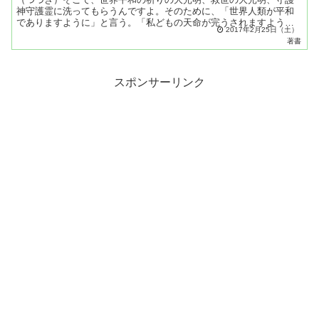
神守護霊に洗ってもらうんですよ。そのために、「世界人類が平和
でありますように」と言う。「私どもの天命が完うされますよう
2017年2月25日（土）
に」と言う。「自分の魂を洗ってもらうと同時に、世界人類の魂を
著書
み...
スポンサーリンク