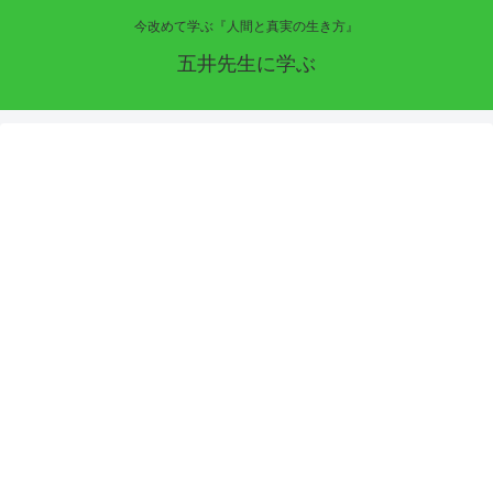
今改めて学ぶ『人間と真実の生き方』
五井先生に学ぶ