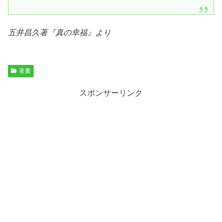
五井昌久著『
真の幸福
』より
著書
スポンサーリンク