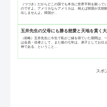
（つづき）だからどこの国でも本当に世界平和を願って
のですよ。アメリカならアメリカは、例えば韓国が北朝
出しませんよ。韓国が...
五井先生の父母にも勝る慈愛と天地を貫く大
（前略）五井先生に今生で私がご縁を得ていた期間は、
は会員・信者として、また後の七年は、弟子としてお仕
神である、ということ...
スポ