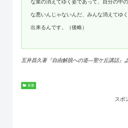
な業の消えてゆく姿であって、自分の中
な悪いんじゃないんだ、みんな消えてゆ
出来るんです。（後略）
五井昌久著『
自由解脱への道―聖ケ丘講話
』
著書
スポ