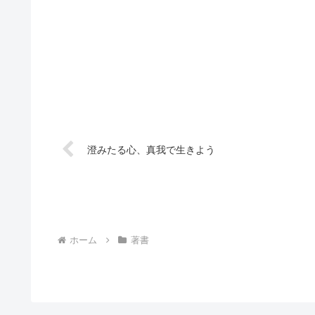
澄みたる心、真我で生きよう
ホーム
著書