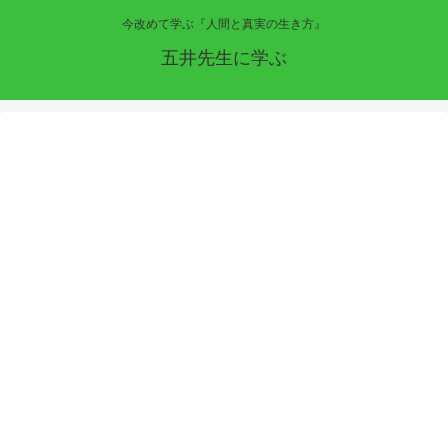
今改めて学ぶ『人間と真実の生き方』
五井先生に学ぶ