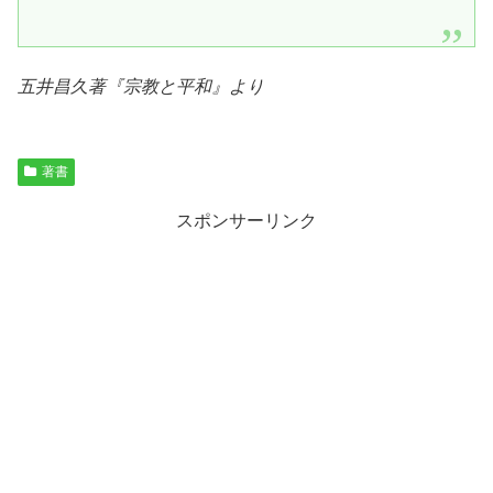
五井昌久著『
宗教と平和
』より
著書
スポンサーリンク