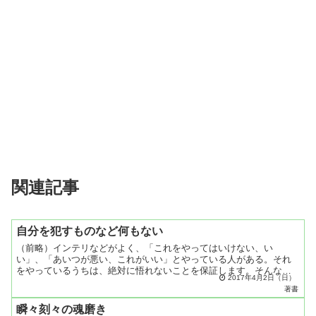
関連記事
自分を犯すものなど何もない
（前略）インテリなどがよく、「これをやってはいけない、い
い」、「あいつが悪い、これがいい」とやっている人がある。それ
をやっているうちは、絶対に悟れないことを保証します。そんなも
2017年4月2日（日）
のはみんな消えてゆく姿ですよ。だからのん気に、明るく、その日
著書
その...
瞬々刻々の魂磨き