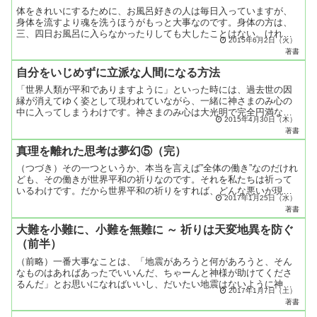
体をきれいにするために、お風呂好きの人は毎日入っていますが、
身体を流すより魂を洗うほうがもっと大事なのです。身体の方は、
三、四日お風呂に入らなかったりしても大したことはない。けれど
2015年6月2日（火）
魂の方は、毎日磨いていないと、どんどん垢が積もってしまう。
著書
も...
自分をいじめずに立派な人間になる方法
「世界人類が平和でありますように」といった時には、過去世の因
縁が消えてゆく姿として現われていながら、一緒に神さまのみ心の
中に入ってしまうわけです。神さまのみ心は大光明で完全円満なの
2015年4月30日（木）
だから、悪いものも不幸なものも、間違ったものもあるわけがな
著書
い...
真理を離れた思考は夢幻⑤（完）
（つづき）その一つというか、本当を言えば”全体の働き”なのだけれ
ども、その働きが世界平和の祈りなのです。それを私たちは祈って
いるわけです。だから世界平和の祈りをすれば、どんな悪いが現わ
2017年1月25日（水）
れてこようと、たいしたこともなく消えていってしまうのです...
著書
大難を小難に、小難を無難に ～ 祈りは天変地異を防ぐ
（前半）
（前略）一番大事なことは、「地震があろうと何があろうと、そん
なものはあればあったでいいんだ、ちゃーんと神様が助けてくださ
るんだ」とお思いになればいいし、だいたい地震はないように神様
2017年1月7日（土）
がしてくれているんです。これ私が自分で言うのはいやだけど
著書
ね、...