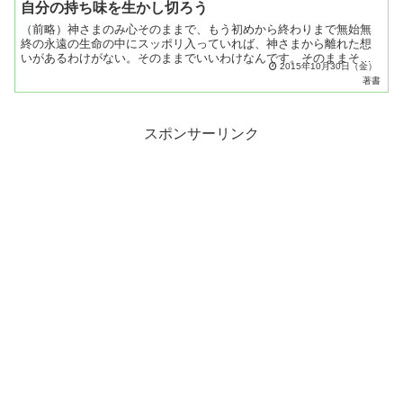
自分の持ち味を生かし切ろう
（前略）神さまのみ心そのままで、もう初めから終わりまで無始無
終の永遠の生命の中にスッポリ入っていれば、神さまから離れた想
いがあるわけがない。そのままでいいわけなんです。そのままその
2015年10月30日（金）
場で智慧が出てくる、その場で力が出てくる、そういう形になる
著書
わ...
スポンサーリンク