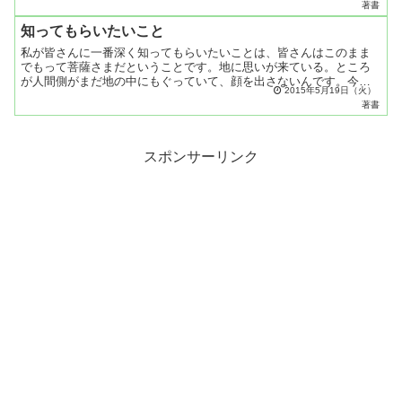
著書
さん...
知ってもらいたいこと
私が皆さんに一番深く知ってもらいたいことは、皆さんはこのまま
でもって菩薩さまだということです。地に思いが来ている。ところ
が人間側がまだ地の中にもぐっていて、顔を出さないんです。今、
2015年5月19日（火）
世界平和の祈りをすればいいな、とわかって来て、だんだん顔を
著書
出...
スポンサーリンク