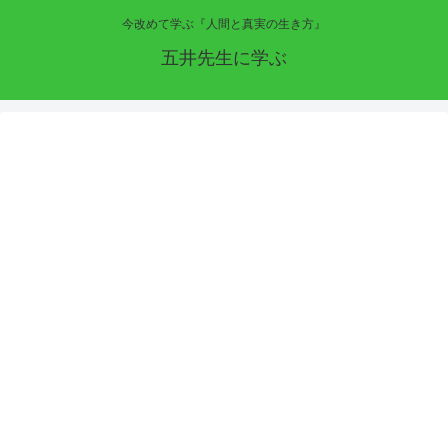
今改めて学ぶ『人間と真実の生き方』
五井先生に学ぶ