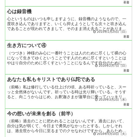
著書
の...
心は録音機
心というものはいつも申しますように、録音機のようなもので、一
度吹き込んでありますと、いくら抑えようとしても次々と吹き込ん
であることが現われてきまして、そのまま消え去ることがありませ
2015年1月25日（日）
ん。そこで、抑えつけようとしないで、それまでの想念や事柄と
著書
は...
生き方について④
（つづき）神様のみ心に一番叶うことは人のために尽くして裸の心
になって生きてゆくということです人のために尽くすということは
やはり自分のために尽くすということになるんです自分のために尽
2016年2月7日（日）
くすということは自分の本心のために働くこと調和な世界をつく
著書
る...
あなたも私もキリストであり仏陀である
（前略）私は修行している仕上げの頃、ある時祈っていると、スー
ッと全然体がないんです。祈っている時は光り輝いている。そうす
ると、向こうからはじめ、お釈迦さまが蓮華台に乗ってハッキリ現
2016年3月2日（水）
われ、それで宝珠（ほうじゅ）を二つくれたり、お榊（さかき）
著書
を...
今の想いが未来を創る（前半）
（前略）過去のことに把われることはないんです。過去において、
自分は気が弱くて、今日まで勇気がなかったとする。しかしそれ
は、過去世から今日に至るまでのクセなわけですから、あらため
2016年5月10日（火）
て、自分の好ましい人間につくり返ればいいわけです。自分は西郷