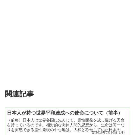
関連記事
日本人が持つ世界平和達成への使命について（前半）
（前略）日本人は世界各国に先んじて、霊性開発を成し遂げる天命
を持っているのです。相対的な肉体人間的思想から、生命は同一な
りを実感できる霊性発現の中心地は、大和と称号していた日本の国
2016年5月16日（月）
であり、日本人なのであります。日本人は右のもの左のもの、縦