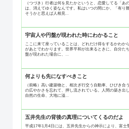
（つづき）行者は何を見たかというと、恋愛してる「あの
は、消えてゆく姿なんです。私はいつの間にか、「有り
そうかと思えば人相見...
宇宙人や円盤が現われた時にわかること
ここに来て座っていることは、どれだけ得をするかわか
があとでわかります。世界平和が出来るときに、自分た
盤が現われた場合に、...
何よりも先になすべきこと
（前略）高い建築物と、相次ぎ行交う自動車、ひびき合
の広やかさを忘れて、押し流されている。人間の築き出
自然の生命、大地に溢...
五井先生の背後の真理についてくるのだよ
平成17年1月4日には、五井先生からの神示により、富