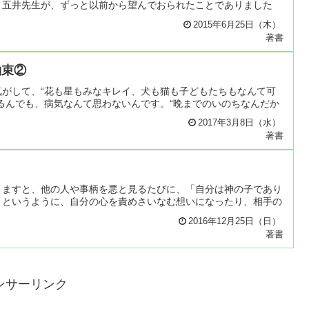
、五井先生が、ずっと以前から望んでおられたことでありました
2015年6月25日（木）
著書
約束②
がして、“花も星もみなキレイ、犬も猫も子どもたちもなんて可
るんでも、病気なんて思わないんです。“晩までのいのちなんだか
2017年3月8日（水）
著書
りますと、他の人や事柄を悪と見るたびに、「自分は神の子であり
」というように、自分の心を責めさいなむ想いになったり、相手の
2016年12月25日（日）
著書
ンサーリンク