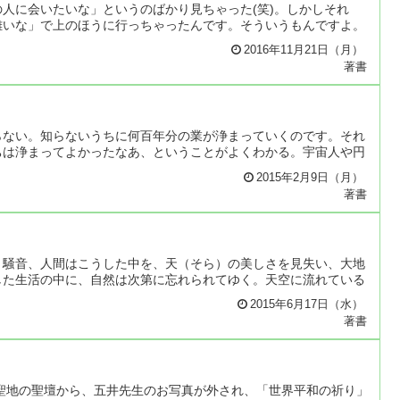
人に会いたいな」というのばかり見ちゃった(笑)。しかしそれ
難いな」で上のほうに行っちゃったんです。そういうもんですよ。
2016年11月21日（月）
著書
らない。知らないうちに何百年分の業が浄まっていくのです。それ
ちは浄まってよかったなあ、ということがよくわかる。宇宙人や円
2015年2月9日（月）
著書
う騒音、人間はこうした中を、天（そら）の美しさを見失い、大地
した生活の中に、自然は次第に忘れられてゆく。天空に流れている
2015年6月17日（水）
著書
士聖地の聖壇から、五井先生のお写真が外され、「世界平和の祈り」