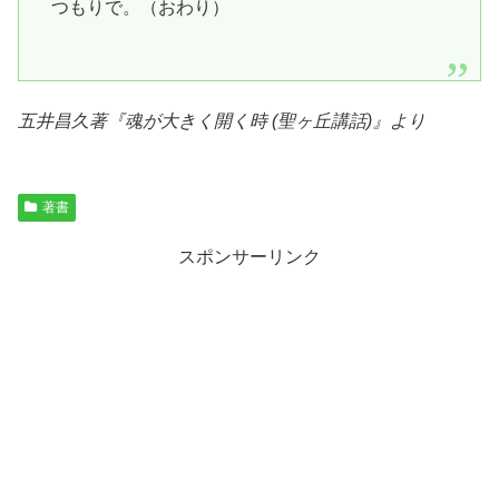
つもりで。（おわり）
五井昌久著『
魂が大きく開く時 (聖ヶ丘講話)
』より
著書
スポンサーリンク