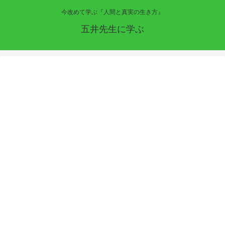
今改めて学ぶ『人間と真実の生き方』
五井先生に学ぶ