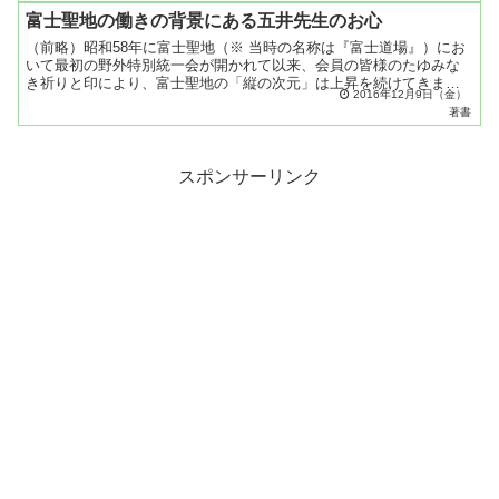
富士聖地の働きの背景にある五井先生のお心
（前略）昭和58年に富士聖地（※ 当時の名称は『富士道場』）にお
いて最初の野外特別統一会が開かれて以来、会員の皆様のたゆみな
き祈りと印により、富士聖地の「縦の次元」は上昇を続けてきまし
2016年12月9日（金）
たが、いよいよ「ＳＯＰＰ」を機に、富士聖地の「横の次元」...
著書
スポンサーリンク