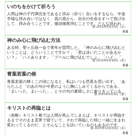
いのちをかけて祈ろう
人間は神の子円満完全であると拝み（祈り）合いをするなら、中途
半端な拝み合いではなく、底の底から、自分の生命をすべて投げ出
して、拝み合うことです。徹頭徹尾拝むことです。どんな現われが
2015年5月23日（土）
出てこようとも、これで業が消えてゆく、消えたのだ、ありがと
著書
う...
神のみ心に飛び込む方法
ある時、聖ヶ丘統一会で青年が質問した。「神のみ心に飛び込むと
いうことは、どういうことですか？」「君は泳いだことがあるか
い？」「ハイあります」「プールに飛び込むでしょ」「ハイ」「水
2015年9月30日（水）
の中に飛び込むでしょ」「ハイ」「水は飛び込んでも大丈夫、体を
著書
浮...
青葉若葉の候
青葉若葉の輝くこの頃になると、私はいつも芭蕉を思い出す。゛あ
らたふと゛のあの句が今更のように胸にしみてくるからである。
「まいった、まいった」、とその句の素晴しさに参りきっている私
2015年4月3日（金）
なのである。芭蕉のことは以前にも書いているので（『神への郷
著書
愁』...
キリストの再臨とは
（前略）キリスト教では人間が死んでしまえば、キリストが再臨す
るまでそのまま霊界で寝ていて、それで再臨した時に一緒に生まれ
変わってくるのだ、とそんなことを説いているのもあるのです。そ
2015年10月20日（火）
んな馬鹿なことはありゃしないわね。亡くなったらすぐ、向こう
著書
の...