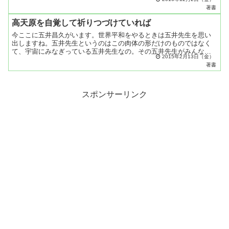
肥（ふと）っていてはおかしい、ともおっしゃった。人々の相談
著書
ご...
高天原を自覚して祈りつづけていれば
今ここに五井昌久がいます。世界平和をやるときは五井先生を思い
出しますね。五井先生というのはこの肉体の形だけのものではなく
て、宇宙にみなぎっている五井先生なの。その五井先生がみんなの
2015年2月13日（金）
ところへゆくわけ。体があるから邪魔なんだけど、なければ困る
著書
で...
スポンサーリンク