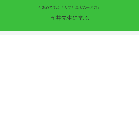
今改めて学ぶ『人間と真実の生き方』
五井先生に学ぶ