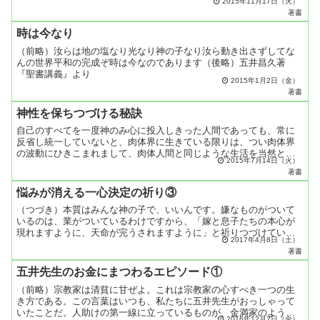
2015年11月17日（火）
いけない。昨日どんな間違いがあっても、どんな失敗があって
著書
も、...
時は今なり
（前略）汝らは地の塩なり光なり神の子なり汝ら動き出さずしてな
んの世界平和の完成ぞ時は今なのであります（後略）五井昌久著
『聖書講義』より
2015年1月2日（金）
著書
神性を保ちつづける秘訣
自己のすべてを一度神のみ心に投入しきった人間であっても、常に
反省し統一していないと、肉体界に生きている限りは、つい肉体界
の波動にひきこまれまして、肉体人間と同じような生活を当然とし
2015年7月14日（火）
てしまいます。天人の五衰とか、久米仙人の転落という話しにも
著書
あ...
悩みが消える一心決定の祈り③
（つづき）本質はみんな神の子で、いいんです。嫌なものがついて
いるのは、業がついているわけですから、「嫁と息子たちの本心が
現れますように、天命が完うされますように」と祈りつづけていま
2017年4月8日（土）
すと、業がどんどん消えてゆくのです。そうすると、自分と気の
著書
合...
五井先生のお金にまつわるエピソード①
（前略）宗教家は清貧に甘ぜよ。これは宗教家の心すべき一つの生
き方である。この言葉はいつも、私たちに五井先生がおっしゃって
いたことだ。人助けの第一線に立っているものが、金満家のように
2016年12月2日（金）