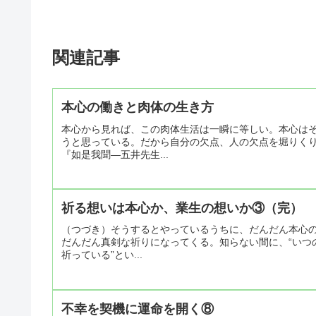
関連記事
本心の働きと肉体の生き方
本心から見れば、この肉体生活は一瞬に等しい。本心は
うと思っている。だから自分の欠点、人の欠点を堀りく
『如是我聞―五井先生...
祈る想いは本心か、業生の想いか③（完）
（つづき）そうするとやっているうちに、だんだん本心
だんだん真剣な祈りになってくる。知らない間に、“いつ
祈っている”とい...
不幸を契機に運命を開く⑧