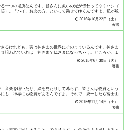
せる一つの場所なんです。皆さんに救いの光が伝わってゆくハシゴ
（笑）。「ハイ、お次の方」といって乗せてゆくんですよ。私が舵
2016年10月22日（土）
著書
なさるけれども、実は神さまの世界にそのままいるんです。神さま
０％現われていれば、神さまで仏さまになっちゃう。ところが、１
2015年6月30日（火）
著書
で、音楽を聴いたり、絵を見たりして暮らす。皆さんは物質という
界にも、神界にも物質があるんですよ。それで、統一したら富士山
2015年11月14日（土）
著書
のまま素直に出しきること、であります。生命そのまま出しきると