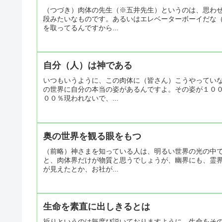
（つづき）肉体の先生（※五井先生）というのは、思わ
段みたいなものです。あるいはエレベーターボーイだな
を取ってるんですから...
自分（人）は神である
いつもいうように、この肉体に（皆さん）こうやってい
の世界に自分の本当の姿があるんですよ。その姿が１０
００％現われないで、...
奥の世界を観る眼をもつ
（前略）神さまを知っている人は、明るい世界の光の中
と、肉体界だけが物質と思うでしょうが、幽界にも、霊
が見えたとか、お社が...
生命を素直に出しきるとは
祈りというのは毎度び説いておりますように、生命をそ