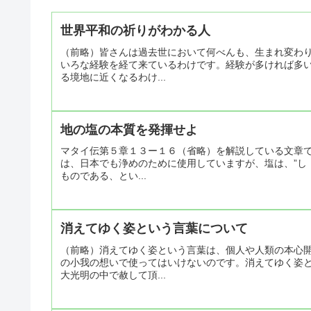
世界平和の祈りがわかる人
（前略）皆さんは過去世において何べんも、生まれ変わ
いろな経験を経て来ているわけです。経験が多ければ多
る境地に近くなるわけ...
地の塩の本質を発揮せよ
マタイ伝第５章１３ー１６（省略）を解説している文章
は、日本でも浄めのために使用していますが、塩は、”し（
ものである、とい...
消えてゆく姿という言葉について
（前略）消えてゆく姿という言葉は、個人や人類の本心
の小我の想いで使ってはいけないのです。消えてゆく姿
大光明の中で赦して頂...