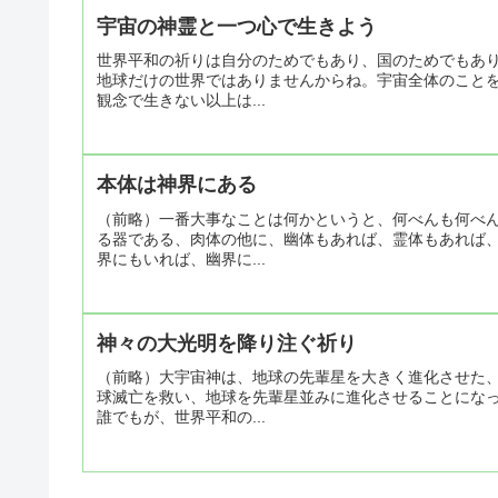
宇宙の神霊と一つ心で生きよう
世界平和の祈りは自分のためでもあり、国のためでもあ
地球だけの世界ではありませんからね。宇宙全体のこと
観念で生きない以上は...
本体は神界にある
（前略）一番大事なことは何かというと、何べんも何べ
る器である、肉体の他に、幽体もあれば、霊体もあれば
界にもいれば、幽界に...
神々の大光明を降り注ぐ祈り
（前略）大宇宙神は、地球の先輩星を大きく進化させた
球滅亡を救い、地球を先輩星並みに進化させることにな
誰でもが、世界平和の...