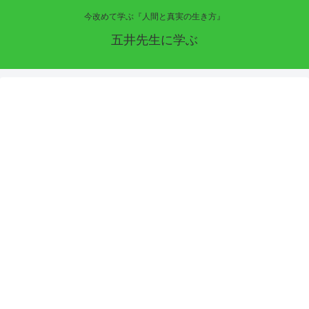
今改めて学ぶ『人間と真実の生き方』
五井先生に学ぶ