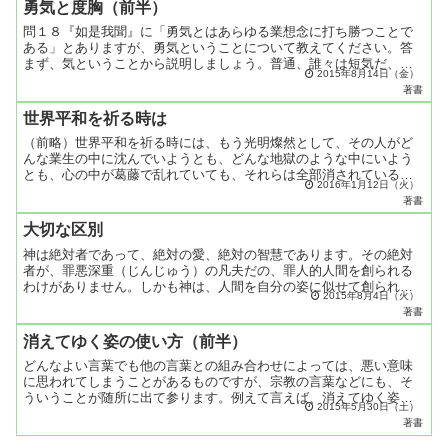
勇気と度胸（前半）
問１８『如是我聞』に「勇気とはあらゆる業想念に打ち勝つことで
ある」とありますが、勇気ということについて教えてください。答
まず、気ということから説明しましょう。普通、誰々は短気だ、な
2015年8月14日（金）
どと使いますが、本当は気というのは、神様の生命の流れのこと
著書
を...
世界平和を祈る時は
（前略）世界平和を祈る時には、もう光明燦然として、その人がど
んな業生の中に沈んでいようとも、どんな地獄のような中にいよう
とも、心の中が葛藤で乱れていても、それらは全部消されているの
2016年1月12日（火）
です。ただ、消されているのだけれど、その時に、現実の世界に
著書
は...
大切な区別
神は絶対者であって、絶対の愛、絶対の智慧であります。その絶対
者が、罪悪深重（じんじゅう）の凡夫だの、罪人的人間を創られる
わけがありません。しかも神は、人間を自分の姿に似せて創られた
2015年8月4日（火）
と、聖書には書かれてあります。神自身に似せて創られた人間
著書
が、...
消えてゆく姿の使い方（前半）
どんなよい言葉でも他の言葉との組み合わせによっては、悪い意味
に思われてしまうことがあるものですが、宗教の言葉などにも、そ
ういうことが随所に出て参ります。例えて言えば、消えてゆく姿と
2015年5月30日（土）
いう言葉ですが、この言葉はうちの教えの中心ともなる救いの言
著書
葉...