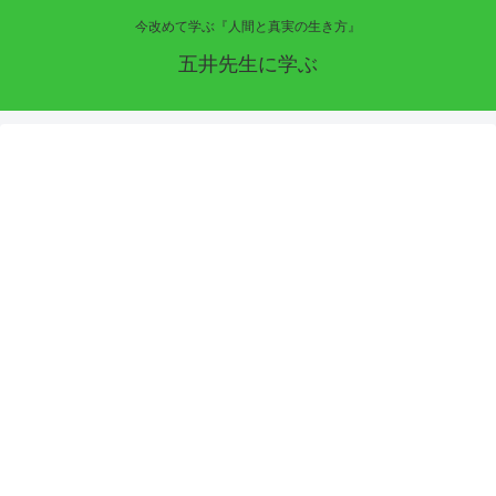
今改めて学ぶ『人間と真実の生き方』
五井先生に学ぶ