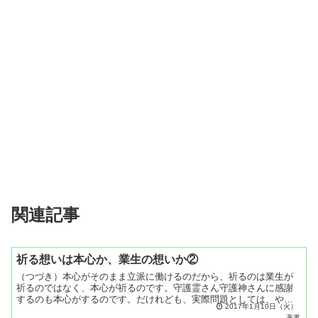
関連記事
祈る想いは本心か、業生の想いか②
（つづき）本心がそのまま立派に働けるのだから、祈るのは業生が
祈るのではなく、本心が祈るのです。守護霊さん守護神さんに感謝
するのも本心がするのです。だけれども、実際問題としては、やが
2017年1月10日（火）
ては業生である想念も、本心も一つになって祈ってしまうわけで
著書