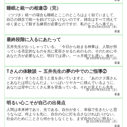
す...
睡眠と統一の相違③（完）
（つづき）統一の場合も睡眠とここのところはよく似ていまして、
自己の雑念で統一を妨げてはいけないのです。雑念はすべて消えて
ゆく姿として観ずる練習が必要なのですが、私のところへ来ておら
2015年3月5日（木）
れる方は、この練習さえも自意識でやる必要はないので、ただ統
著書
一...
最終段階に入るにあたって
五井先生がおっしゃっている。「今日から始まる神事は、人類が持
っている否定的なものを光に変容させるためのもの。そのために今
あなた方が必要なんだ。明日では遅い。一ヵ月後でも遅い。春が来
2016年3月20日（日）
たらでは遅い。今この瞬間から始めるのだ。心して、覚悟して、
著書
命...
Tさんの体験談 ～ 五井先生の夢の中でのご指導②
（つづき）そうかと思うと道を歩いていますと、『あのクズ屋さん
とあなたは同じなんだよ。いっぱいリヤカーに積んでいるように、
あなたは背中にたくさん業を背負っている。それが見えたら先生の
2017年3月11日（土）
前なんかとても出られないくらい、恥ずかしいほどたくさん業を
著書
積...
明るい心こそが自己の出発点
人間は本来神であり、光である。自分が全く、幸福で生きたいと思
うならば、何よりも先に、自分の心に灯を点さなければいけない。
社会のためにことさら何かをしなくとも、まず自分の心に明るい灯
2015年3月16日（月）
を点すことが第一である。自分の心に灯をかかげないでいて、社
著書