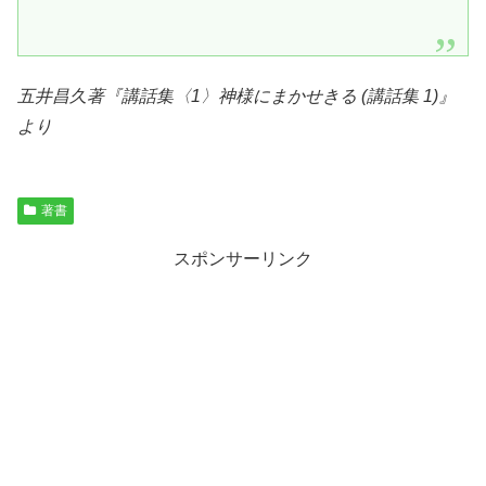
五井昌久著『
講話集〈1〉神様にまかせきる (講話集 1)
』
より
著書
スポンサーリンク